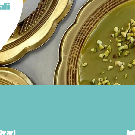
ali
Orari
In