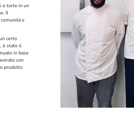
 e torte in un
e. Il
, comunità e
un certo
 è stato il
inuato in base
lavorato con
ro prodotto