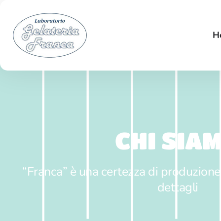
H
CHI SIA
“Franca” è una certezza di produzione d
dettagli