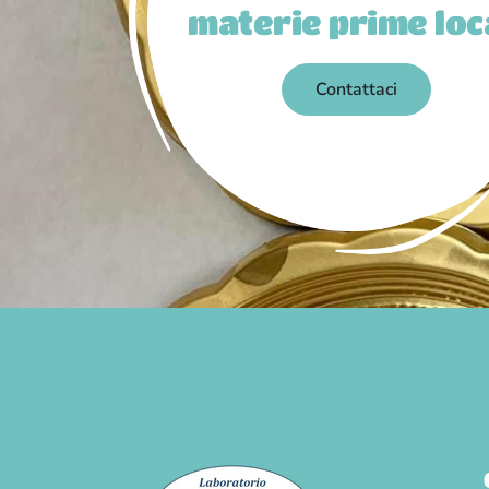
materie prime loc
Contattaci